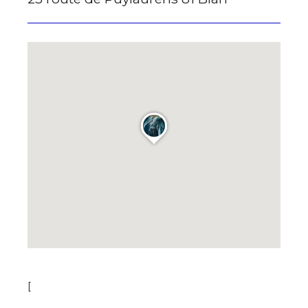
* Champ obligatoire
Statut / Organisation
J'accepte les
termes et conditions
* Champ obligatoire
[