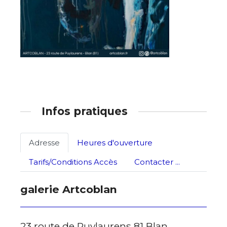
Adresse email*
Infos pratiques
Nom
Adresse
Heures d'ouverture
Prénom
Adresse email*
Tarifs/Conditions Accès
Contacter ...
Statut / Organisation
galerie Artcoblan
Nom
J'accepte les
termes et conditions
23 route de Puylaurens 81 Blan
Prénom