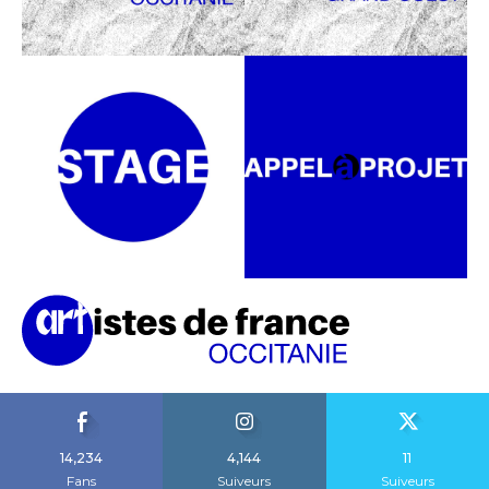
14,234
4,144
11
Fans
Suiveurs
Suiveurs