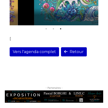
[
Vers l'agenda complet
Retour
- Partenaires -