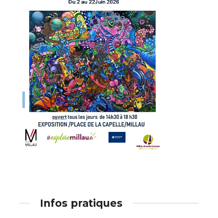
Adresse email*
Nom
Prénom
Adresse email*
Statut / Organisation
Nom
J'accepte les
termes et conditions
Prénom
* Champ obligatoire
Statut / Organisation
Infos pratiques