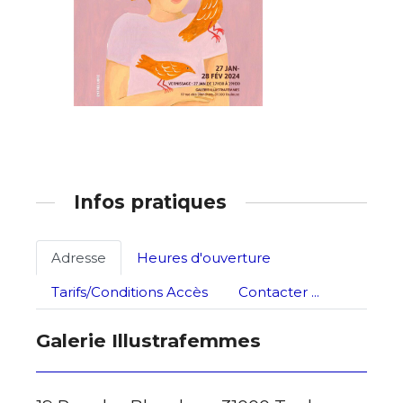
Adresse email*
Infos pratiques
Nom
Adresse
Heures d'ouverture
Prénom
Adresse email*
Tarifs/Conditions Accès
Contacter ...
Statut / Organisation
Galerie Illustrafemmes
Nom
J'accepte les
termes et conditions