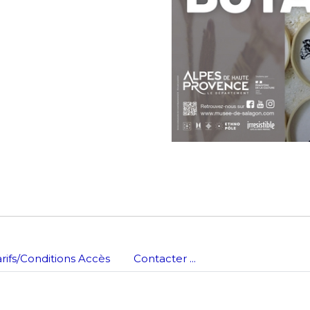
*
nisation
es
termes et conditions
nisation
atoire
es
termes et conditions
atoire
arifs/Conditions Accès
Contacter ...