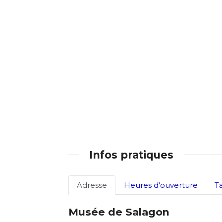
Adresse email
Prénom
Nom
Statut / Orga
Prénom
J'accepte l
Statut / Orga
* Champ oblig
J'accepte l
Infos pratiques
* Champ oblig
Adresse
Heures d'ouverture
T
Musée de Salagon