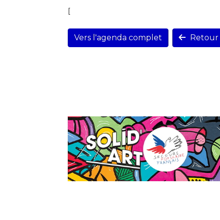
[
Vers l'agenda complet
Retour