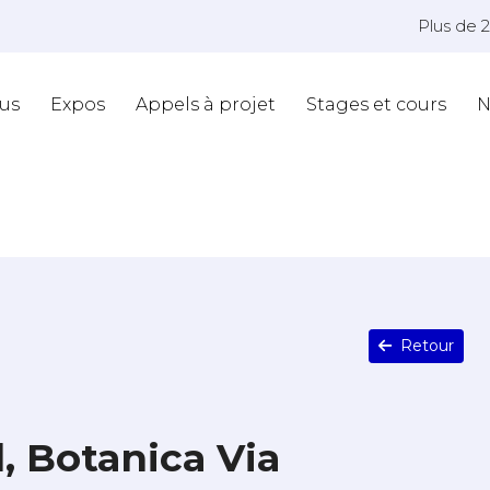
Plus de 
us
Expos
Appels à projet
Stages et cours
N
Retour
, Botanica Via