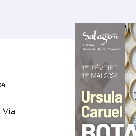
24
 Via
*