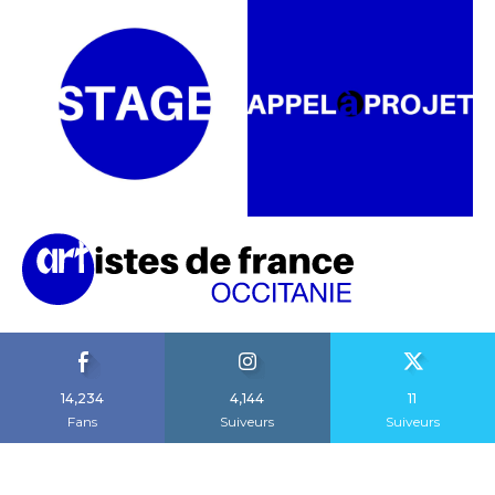
14,234
4,144
11
Fans
Suiveurs
Suiveurs