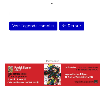
[
Vers l'agenda complet
Retour
- Partenaires -