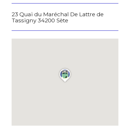
J'accepte les
termes et conditions
23 Quai du Maréchal De Lattre de
Prénom
Tassigny 34200 Sète
* Champ obligatoire
Statut / Organisation
J'accepte les
termes et conditions
* Champ obligatoire