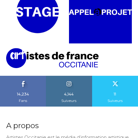
14,234
4,144
11
Fans
Suiveurs
Suiveurs
A propos
Artistes Occitanie est le média d’information artistique