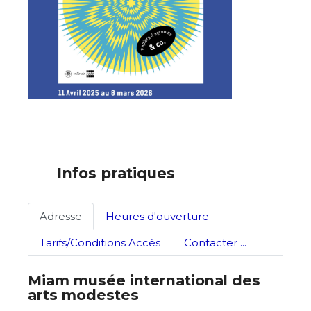
Adresse email*
Infos pratiques
Nom
Adresse
Heures d'ouverture
Prénom
Tarifs/Conditions Accès
Contacter ...
Adresse email*
Miam musée international des
Statut / Organisation
arts modestes
Nom