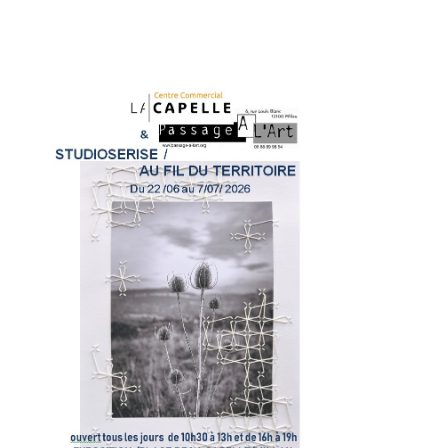
Adresse email*
Nom
Prénom
Adresse email*
Statut / Organisation
Nom
J'accepte les
termes et conditions
Prénom