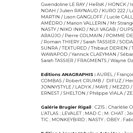
* Champ oblig
Gwendoline LE RAY / HeRsK / HONCK / I
NOAH / Julien RAYNAUD / KURO 222 / La
J'accepte l
MARTIN / Lison GANGLOFF / Lucile CAL
AMÉDRO / Marion VALLERIN / Mr Strang
NASTY / NIKO INKO / NUI VAGAB / OUPS
ARAÚJO / Pierre COLMAIN / POMME D
* Champ oblig
/ Romain THIERY / Sarah TASSIER / SODADE
SUNRA / TEXTURED / Thibaut DERIEN / T
WAWAPOD / Yannick CLAEYMAN / Sébast
Sarah TASSIER / FRAGMENTS / Wayne D
Editions ANAGRAPHIS :
AUREL / Franço
COMBAS / Robert CRUMB / DIFUZ / Her
JONNYSTYLE / LADY.K / MAYE / MEZZO /
ERNEST / SHELTON / Philippe VIALA / ZE
Galérie
Brugier Rigail
: C215 ; Charléli
L’ATLAS ; LEVALET ; MAD C ; M. CHAT ;
TIC ; MONKEYBIRD ; NASTY ; OBEY ; Fa