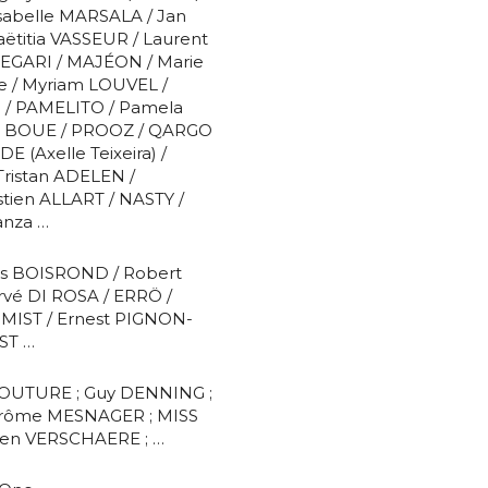
atoire
sabelle MARSALA / Jan
ëtitia VASSEUR / Laurent
es
termes et conditions
LEGARI / MAJÉON / Marie
e / Myriam LOUVEL /
 / PAMELITO / Pamela
E BOUE / PROOZ / QARGO
atoire
 (Axelle Teixeira) /
ristan ADELEN /
ien ALLART / NASTY /
anza …
is BOISROND / Robert
vé DI ROSA / ERRÖ /
 MIST / Ernest PIGNON-
ST …
e COUTURE ; Guy DENNING ;
 Jérôme MESNAGER ; MISS
bien VERSCHAERE ; …