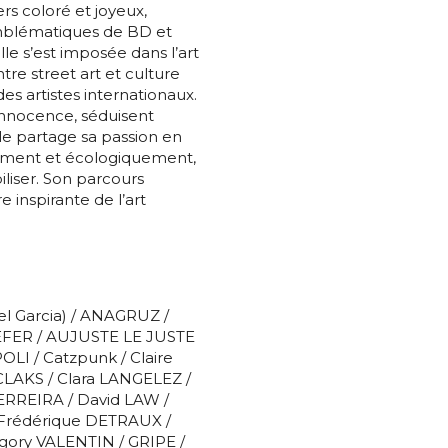
rs coloré et joyeux,
emblématiques de BD et
e s’est imposée dans l’art
re street art et culture
des artistes internationaux.
innocence, séduisent
*
lle partage sa passion en
lement et écologiquement,
iliser. Son parcours
 inspirante de l’art
*
l Garcia) / ANAGRUZ /
nisation
EFER / AUJUSTE LE JUSTE
OLI / Catzpunk / Claire
LAKS / Clara LANGELEZ /
es
termes et conditions
RREIRA / David LAW /
Frédérique DETRAUX /
nisation
egory VALENTIN / GRIPE /