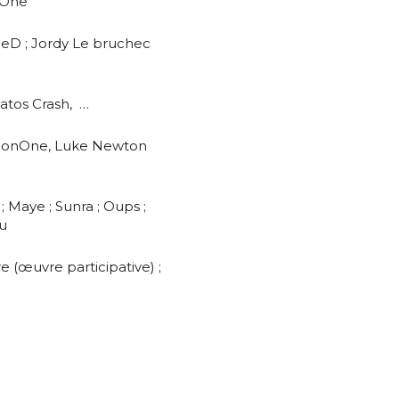
nOne
tleD ; Jordy Le bruchec
Matos Crash, …
; JonOne, Luke Newton
; Maye ; Sunra ; Oups ;
ou
e (œuvre participative) ;