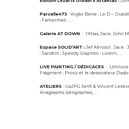
Edition Lézarts Urbain x Artaétas :
Jo
Parcelle473
: Voglio Bene ; Le D – Oues
;
Fahrenheit ; …
Galerie AT DOWN
: l’Atlas, Jace, John 
Espace SOLID’ART :
Jef Aérosol ; Jace 
; Sandrot ; Speedy Graphito ; Lorem, …
LIVE PAINTING / DÉDICACES
: Léloluce 
Fragment ; Prooz et le dessinateur Dad
ATELIERS
: cssJPG Jenfi & Vincent Lelièvr
Anagraphis (sérigraphie), …