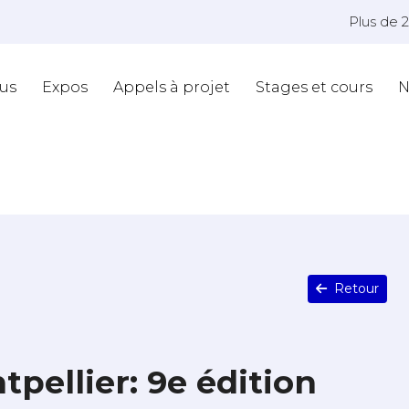
Plus de 
us
Expos
Appels à projet
Stages et cours
N
Retour
tpellier: 9e édition