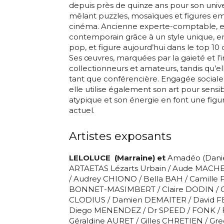
depuis près de quinze ans pour son unive
mêlant puzzles, mosaïques et figures 
cinéma. Ancienne experte-comptable, ell
contemporain grâce à un style unique, ent
pop, et figure aujourd’hui dans le top 10 
Ses œuvres, marquées par la gaieté et l’
Adresse email
collectionneurs et amateurs, tandis qu’e
tant que conférencière. Engagée socia
elle utilise également son art pour sensib
Nom
atypique et son énergie en font une figure
actuel.
Adresse email
Prénom
Artistes exposants
Nom
LELOLUCE (Marraine) et
Amadéo (Danie
Statut / Orga
ARTAETAS Lézarts Urbain / Aude MACH
/ Audrey CHIONO / Bella BAH / Camille P
Prénom
BONNET-MASIMBERT / Claire DODIN / C
J'accepte l
CLODIUS / Damien DEMAITER / David FE
Diego MENENDEZ / Dr SPEED / FONK / 
Statut / Orga
Géraldine AURET / Gilles CHRETIEN / Gr