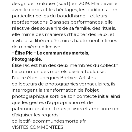
design de Toulouse (isdaT) en 2019. Elle travaille
avec le corps et les héritages, les traditions – en
particulier celles du bouddhisme – et leurs
Adresse email*
représentations. Dans ses performances, elle
réactive des souvenirs de sa famille, des rituels,
elle mime des manières d’habiter des lieux, et
Nom
invite à se libérer d’histoires hautement intimes
de manière collective.
– Élise Pic – Le commun des mortels,
Prénom
Photographie.
Élise Pic est l’un des deux membres du collectif
Adresse email*
Le commun des mortels basé à Toulouse,
l’autre étant Jacques Barbier. Artistes
Statut / Organisation
collecteurs de photographies vernaculaires, ils
Nom
interrogent la transformation de l’objet
photographique sorti de son contexte initial ainsi
J'accepte les
termes et conditions
que les gestes d’appropriation et de
Prénom
patrimonialisation. Leurs plaisirs et ambition sont
d’aiguiser les regards !
* Champ obligatoire
collectif-lecommundesmortels.fr
Statut / Organisation
VISITES COMMENTÉES