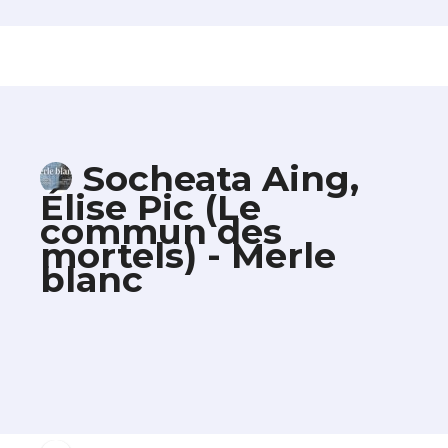
Socheata Aing,
Élise Pic (Le
commun des
mortels) - Merle
blanc