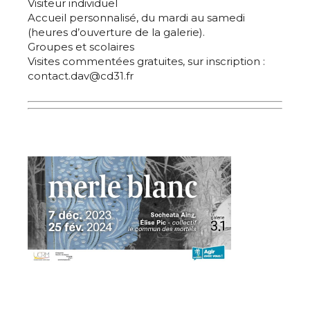
Visiteur individuel
Accueil personnalisé, du mardi au samedi
J'accepte les
termes et conditions
(heures d’ouverture de la galerie).
Groupes et scolaires
Visites commentées gratuites, sur inscription :
contact.dav@cd31.fr
* Champ obligatoire