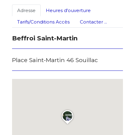
Statut / Organisation
Adresse
Heures d'ouverture
Nom
J'accepte les
termes et conditions
Tarifs/Conditions Accès
Contacter ...
Prénom
Beffroi Saint-Martin
* Champ obligatoire
Statut / Organisation
Place Saint-Martin 46 Souillac
J'accepte les
termes et conditions
* Champ obligatoire