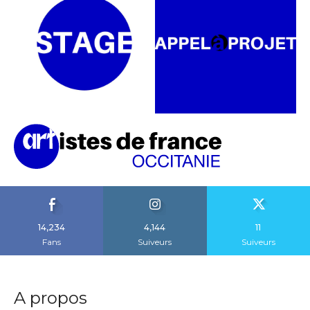
14,234
4,144
11
Fans
Suiveurs
Suiveurs
A propos