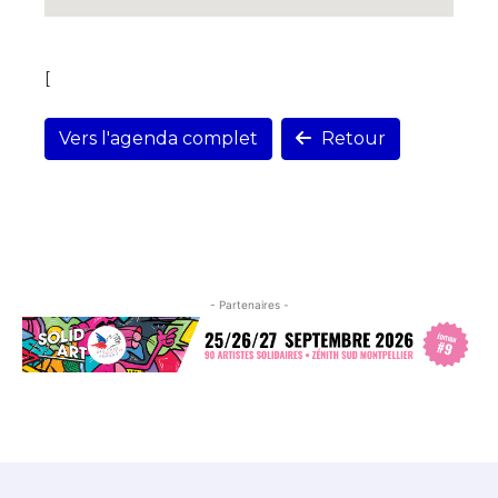
[
Vers l'agenda complet
Retour
- Partenaires -