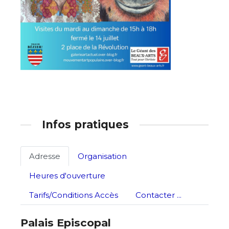
Nom
Prénom
Adresse email*
Statut / Organisation
Nom
Infos pratiques
J'accepte les
termes et conditions
Prénom
Adresse
Organisation
* Champ obligatoire
Heures d'ouverture
Statut / Organisation
Tarifs/Conditions Accès
Contacter ...
J'accepte les
termes et conditions
Palais Episcopal