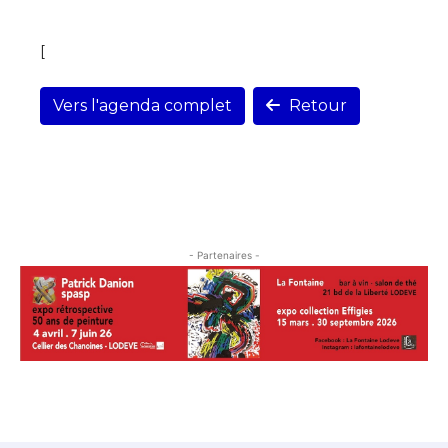
[
Vers l'agenda complet
Retour
- Partenaires -
Découvrez toutes les