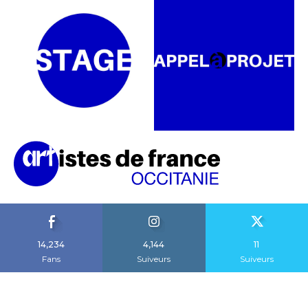
14,234
4,144
11
Fans
Suiveurs
Suiveurs
A propos