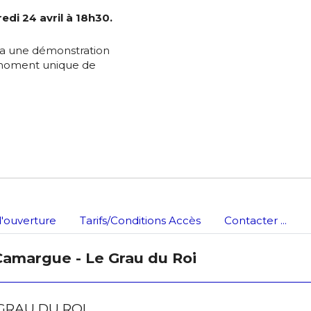
edi 24 avril à 18h30.
es
termes et conditions
era une démonstration
n moment unique de
atoire
'ouverture
Tarifs/Conditions Accès
Contacter ...
 Camargue - Le Grau du Roi
 GRAU DU ROI