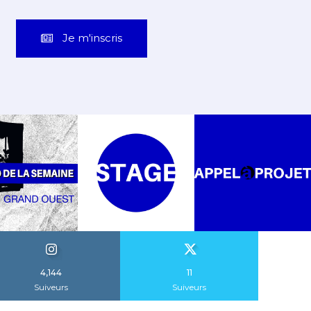
Je m'inscris
4,144
11
Suiveurs
Suiveurs