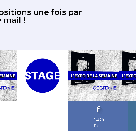
sitions une fois par
 mail !
14,234
Fans