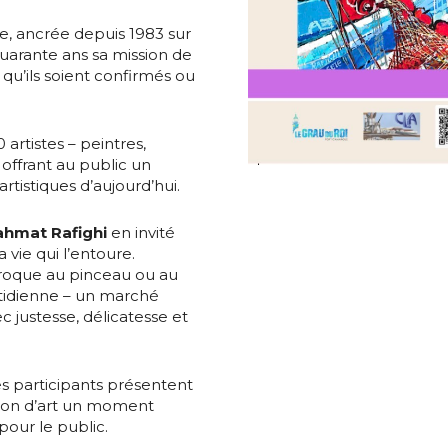
ue, ancrée depuis 1983 sur
quarante ans sa mission de
 qu’ils soient confirmés ou
*
artistes – peintres,
offrant au public un
rtistiques d’aujourd’hui.
*
ahmat Rafighi
en invité
a vie qui l’entoure.
croque au pinceau ou au
uotidienne – un marché
nisation
ec justesse, délicatesse et
es
termes et conditions
tes participants présentent
salon d’art un moment
nisation
pour le public.
atoire