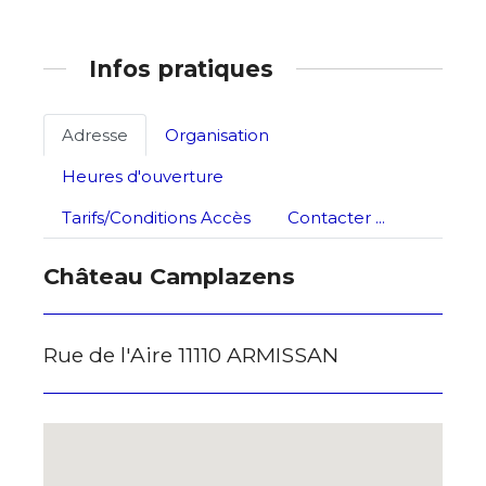
Infos pratiques
Adresse email*
Adresse
Organisation
Nom
Heures d'ouverture
Tarifs/Conditions Accès
Contacter ...
Prénom
Adresse email*
Château Camplazens
Statut / Organisation
Nom
Rue de l'Aire 11110 ARMISSAN
J'accepte les
termes et conditions
Prénom
* Champ obligatoire
Statut / Organisation