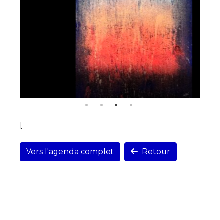
[
Vers l'agenda complet
Retour