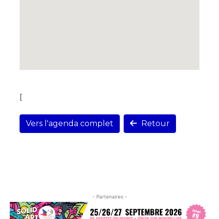
[
Vers l'agenda complet
Retour
- Partenaires -