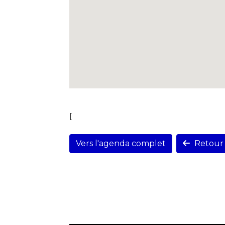
[
Vers l'agenda complet
Retour