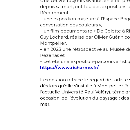
Une œuvre toujours vivante, en effet p
depuis sa mort, ont lieu des expositions
Prénom
Récemment,
J'accepte l
– une exposition majeure à l’Espace Bag
conversation des couleurs »,
Statut / Orga
– un film-documentaire « De Colette à R
Guy Lochard, réalisé par Olivier Guérin co
* Champ oblig
Montpellier,
J'accepte l
– en 2023 une rétrospective au Musée de
Pézenas et
– cet été une exposition-parcours artist
https://www.richarme.fr/
* Champ oblig
L’exposition retrace le regard de l’artis
dès lors qu’elle s’installe à Montpellier (à 
l’actuelle Université Paul Valéry), témo
occasion, de l’évolution du paysage : des
mer.