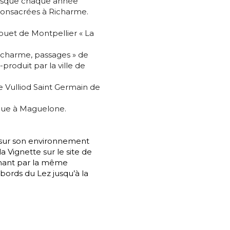
resque chaque année
 consacrées à Richarme.
es
termes et conditions
ouet de Montpellier « La
nisation
icharme, passages » de
-produit par la ville de
atoire
es
termes et conditions
 Vulliod Saint Germain de
ique à Maguelone.
atoire
te sur son environnement
la Vignette sur le site de
ignant par la même
 bords du Lez jusqu’à la