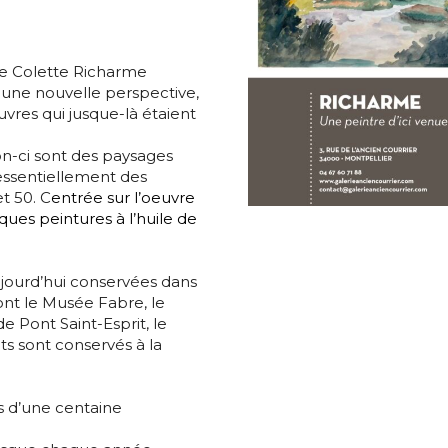
de Colette Richarme
 une nouvelle perspective,
vres qui jusque-là étaient
n-ci sont
des paysages
essentiellement des
t 50. C
entrée sur l’oeuvre
ques peintures à l’huile de
*
ujourd’hui conservées dans
nt le Musée Fabre, le
e Pont Saint-Esprit, le
ts sont conservés à la
*
s d’une centaine
nisation