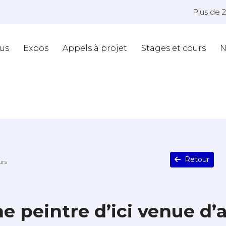
Plus de 
us
Expos
Appels à projet
Stages et cours
N
Retour
urs
 peintre d’ici venue d’a