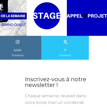
4,144
11
Suiveurs
Suiveurs
Inscrivez-vous à notre
newsletter !
Chaque semaine, recevez dans
votre boite mail un condensé