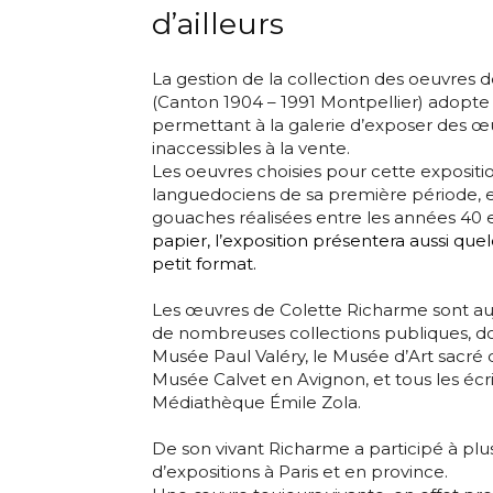
d’ailleurs
La gestion de la collection des oeuvres 
(Canton 1904 – 1991 Montpellier) adopte
permettant à la galerie d’exposer des œu
inaccessibles à la vente.
Les oeuvres choisies pour cette expositio
languedociens de sa première période, 
gouaches réalisées entre les années 40 e
papier, l’exposition présentera aussi quel
petit format.
Adresse email
Les œuvres de
Colette Richarme
sont a
de nombreuses collections publiques, do
Nom
Musée Paul Valéry, le Musée d’Art sacré d
Musée Calvet en Avignon, et tous les écri
Adresse email
Médiathèque Émile Zola.
Prénom
De son vivant Richarme a participé à plu
Nom
d’expositions à Paris et en province.
Statut / Orga