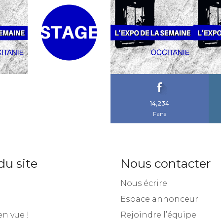
14,234
Fans
du site
Nous contacter
Nous écrire
Espace annonceur
en vue !
Rejoindre l’équipe