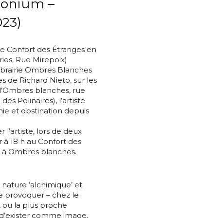
monium –
023)
Le Confort des Étranges en
ies, Rue Mirepoix)
Librairie Ombres Blanches
 de Richard Nieto, sur les
s d’Ombres blanches, rue
es Polinaires), l’artiste
nie et obstination depuis
l’artiste, lors de deux
er à 18 h au Confort des
3 h à Ombres blanches.
 nature ‘alchimique’ et
de provoquer – chez le
ou la plus proche
*
n d’exister comme image.