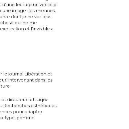
t d’une lecture universelle.
 à une image (les miennes,
nte dont je ne vois pas
, chose qui ne me
xplication et l’invisible a
*
nisation
es
termes et conditions
le journal Libération et
eur, intervenant dans les
cture.
nisation
atoire
et directeur artistique
s. Recherches esthétiques
es
termes et conditions
iences pour adapter
oléo-type, gomme
atoire