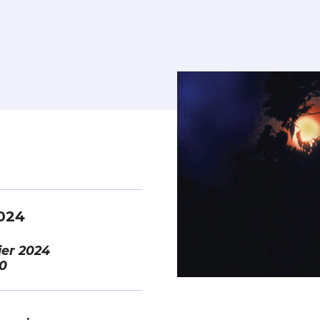
024
ier 2024
0