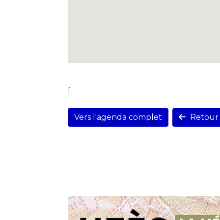
[
Vers l'agenda complet
Retour