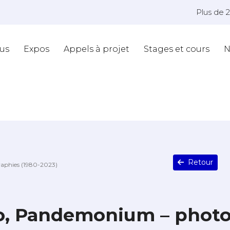
Plus de 
us
Expos
Appels à projet
Stages et cours
N
Retour
aphies (1980-2023)
o, Pandemonium – photo