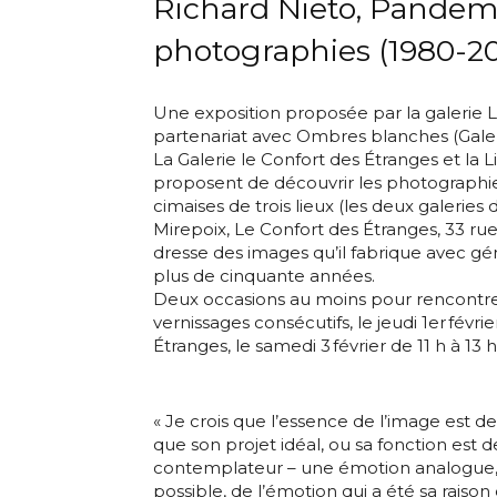
Richard Nieto, Pande
photographies (1980-2
Une exposition proposée par la galerie 
partenariat avec Ombres blanches (Galer
La Galerie le Confort des Étranges et la 
proposent de découvrir les photographies
cimaises de trois lieux (les deux galerie
Mirepoix, Le Confort des Étranges, 33 rue d
dresse des images qu’il fabrique avec gé
plus de cinquante années.
Deux occasions au moins pour rencontrer 
vernissages consécutifs, le jeudi 1er févri
Étranges, le samedi 3 février de 11 h à 1
« Je crois que l’essence de l’image est de
que son projet idéal, ou sa fonction est 
contemplateur – une émotion analogue, 
Adresse email
possible, de l’émotion qui a été sa raiso