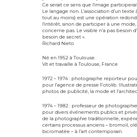
Ce serait ce sens que l’image participerai
Le langage non. L’association d’un texte
tout au moins) est une opération redonda
Nom
l’intérêt, sinon de participer à une mode
concerne pas. Le visible n’a pas besoin d’e
Adresse email
besoin de secret ».
Prénom
Richard Nieto
Nom
Né en 1952 à Toulouse.
Statut / Orga
Vit et travaille à Toulouse, France
Prénom
J'accepte l
1972 – 1974 : photographe reporteur pour 
pour l’agence de presse Fotolib. Illustrat
photos de publicité, la mode et l’archite
Statut / Orga
* Champ oblig
1974 – 1982 : professeur de photographie 
pour divers événements publics et privé
J'accepte l
de la photographie traditionnelle, expér
certains processus anciens – bromoïl, 
bicromatée – à l’art contemporain.
* Champ oblig