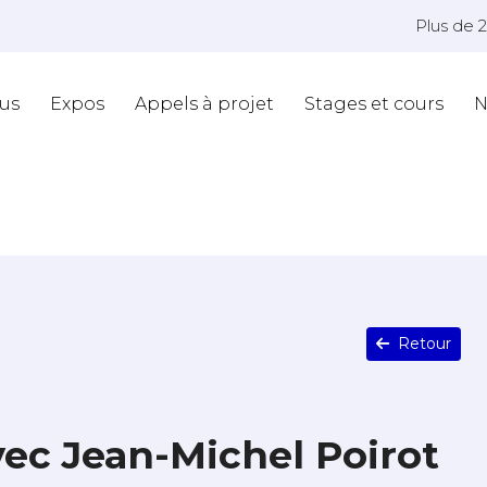
Plus de 
us
Expos
Appels à projet
Stages et cours
N
Retour
ec Jean-Michel Poirot