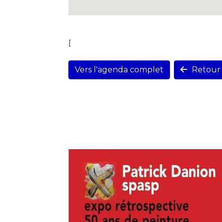
[
Vers l'agenda complet
Retour