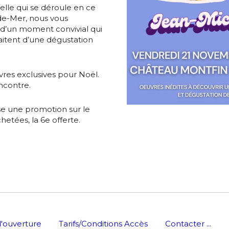
*
elle qui se déroule en ce
e-Mer, nous vous
 d’un moment convivial qui
itent d’une dégustation
*
vres exclusives pour Noël.
ncontre.
nisation
se une promotion sur le
hetées, la 6e offerte.
es
termes et conditions
nisation
atoire
es
termes et conditions
'ouverture
Tarifs/Conditions Accès
Contacter ...