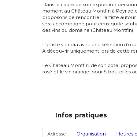
Adresse email
Dans le cadre de son exposition personn
moment au Château Montfin à Peyriac-d
proposons de rencontrer l’artiste autour
Nom
sera accompagné pour ceux qui le souha
des vins du domaine (Château Montfin).
Adresse email
Prénom
L’artiste viendra avec une sélection d’œu
A découvrir uniquement lors de cette re
Nom
Statut / Orga
Le Château Montfin, de son côté, propo
rosé et le vin orange: pour 5 bouteilles ac
Prénom
J'accepte l
Statut / Orga
* Champ oblig
Infos pratiques
J'accepte l
Adresse
Organisation
Heures d