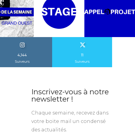
4,144
11
Suiveurs
Suiveurs
Inscrivez-vous à notre
newsletter !
Chaque semaine, recevez dans
votre boite mail un condensé
des actualités.
S'inscrire