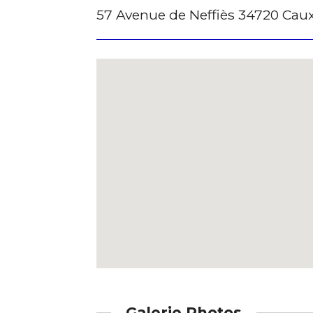
57 Avenue de Neffiès 34720 Cau
* Champ oblig
Galerie Photos