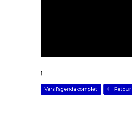
[
Vers l'agenda complet
Retour