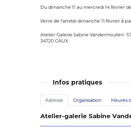
Du dimanche 11 au mercredi 14 février de
Adresse email
Verre de l’amitié dimanche 11 février à par
Nom
Atelier-Galerie Sabine Vandermouten- 5
34720 CAUX
Adresse email
Prénom
Nom
Statut / Orga
Prénom
Infos pratiques
J'accepte l
Statut / Orga
Adresse
Organisation
Heures d
* Champ oblig
Atelier-galerie Sabine Van
J'accepte l