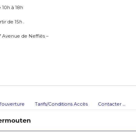
 10h à 18h
*
tir de 15h .
7 Avenue de Neffiès –
*
nisation
es
termes et conditions
nisation
'ouverture
Tarifs/Conditions Accès
Contacter ...
atoire
dermouten
es
termes et conditions