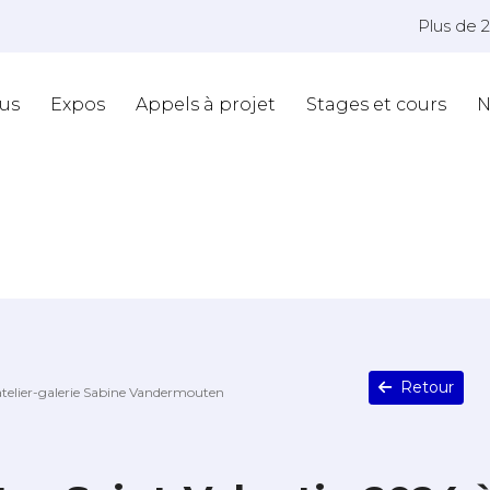
Plus de 
us
Expos
Appels à projet
Stages et cours
N
Retour
'atelier-galerie Sabine Vandermouten