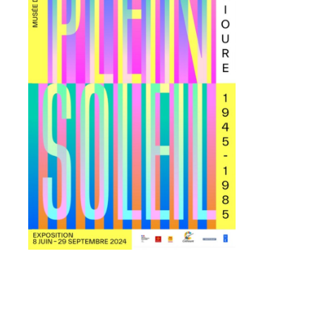
Adresse email*
Nom
Prénom
Adresse email*
Statut / Organisation
Nom
J'accepte les
termes et conditions
Prénom
* Champ obligatoire
Statut / Organisation