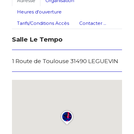
Adresse
Organisation
Adresse email*
Heures d'ouverture
Tarifs/Conditions Accès
Contacter ...
Nom
Salle Le Tempo
Prénom
Adresse email*
1 Route de Toulouse 31490 LEGUEVIN
Statut / Organisation
Nom
J'accepte les
termes et conditions
Prénom
* Champ obligatoire
Statut / Organisation
J'accepte les
termes et conditions