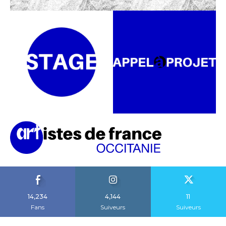
14,234
4,144
11
Fans
Suiveurs
Suiveurs