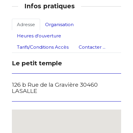
Adresse email*
Infos pratiques
Statut / Organisation
Nom
Adresse
Organisation
J'accepte les
termes et conditions
Heures d'ouverture
Prénom
Tarifs/Conditions Accès
Contacter ...
* Champ obligatoire
Statut / Organisation
Le petit temple
J'accepte les
termes et conditions
126 b Rue de la Gravière 30460
LASALLE
* Champ obligatoire