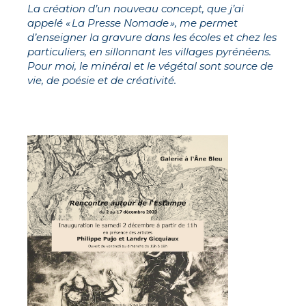
La création d’un nouveau concept, que j’ai
appelé « La Presse Nomade », me permet
Prénom
d’enseigner la gravure dans les écoles et chez les
particuliers, en sillonnant les villages pyrénéens.
Adresse email*
Pour moi, le minéral et le végétal sont source de
vie, de poésie et de créativité.
Statut / Organisation
Nom
J'accepte les
termes et conditions
Prénom
* Champ obligatoire
Statut / Organisation
J'accepte les
termes et conditions
* Champ obligatoire