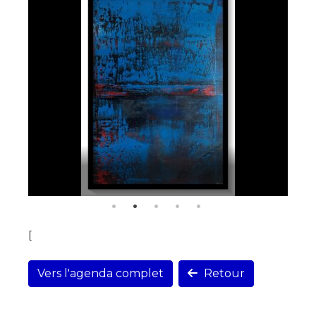
[
Vers l'agenda complet
Retour