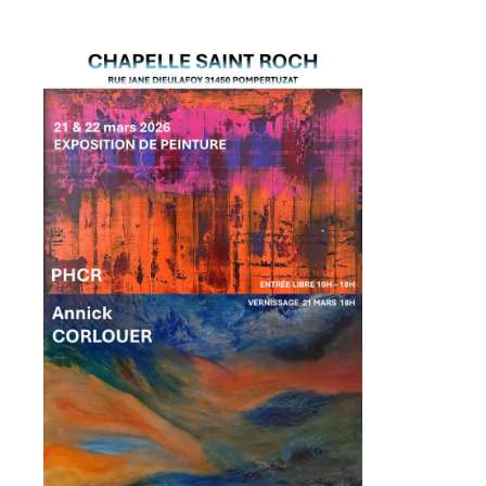
Prénom
Adresse email*
Statut / Organisation
Nom
J'accepte les
termes et conditions
Prénom
* Champ obligatoire
Statut / Organisation
J'accepte les
termes et conditions
* Champ obligatoire