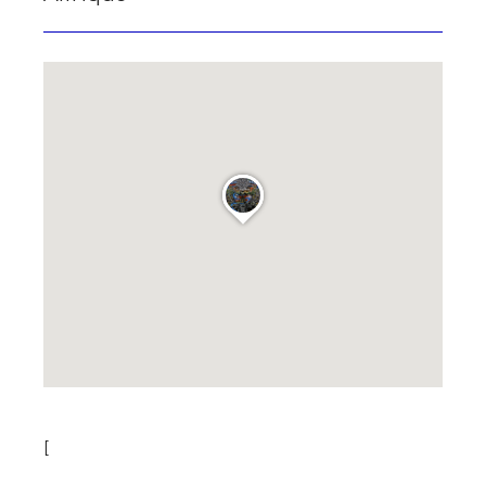
Prénom
* Champ obligatoire
Statut / Organisation
J'accepte les
termes et conditions
* Champ obligatoire
[