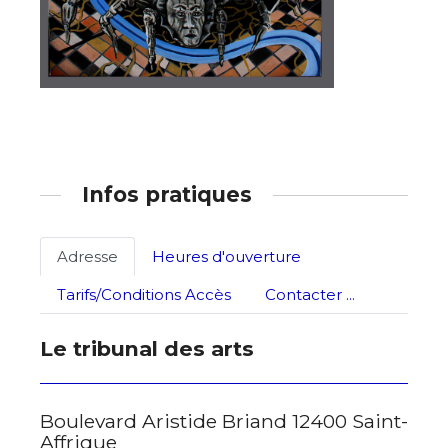
Adresse email*
Infos pratiques
Nom
Adresse
Heures d'ouverture
Tarifs/Conditions Accès
Contacter ...
Prénom
Adresse email*
Le tribunal des arts
Statut / Organisation
Nom
Boulevard Aristide Briand 12400 Saint-
Affrique
J'accepte les
termes et conditions