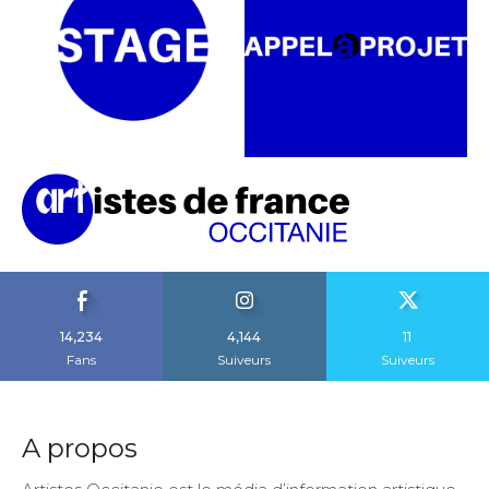
14,234
4,144
11
Fans
Suiveurs
Suiveurs
A propos