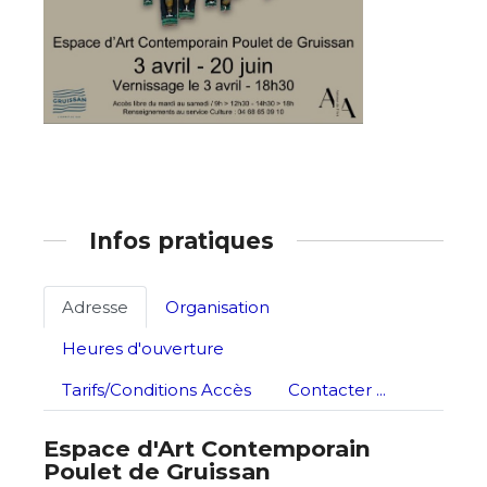
J'accepte les
termes et conditions
Prénom
* Champ obligatoire
Statut / Organisation
J'accepte les
termes et conditions
Infos pratiques
* Champ obligatoire
Adresse
Organisation
Heures d'ouverture
Tarifs/Conditions Accès
Contacter ...
Espace d'Art Contemporain
Poulet de Gruissan