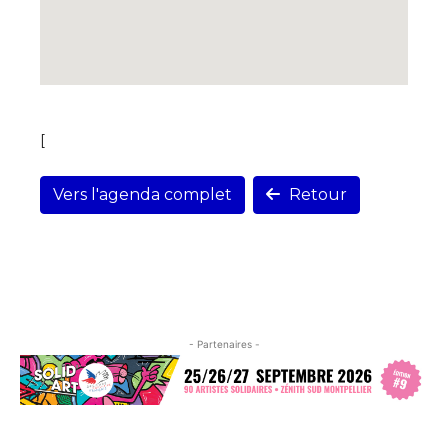
[
Vers l'agenda complet
Retour
- Partenaires -