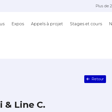
Plus de 
us
Expos
Appels à projet
Stages et cours
N
Retour
 & Line C.