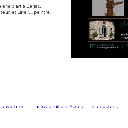
erie d’art à Barjac,
*
teur, et Line C., peintre,
nisation
es
termes et conditions
nisation
atoire
es
termes et conditions
atoire
'ouverture
Tarifs/Conditions Accès
Contacter ...