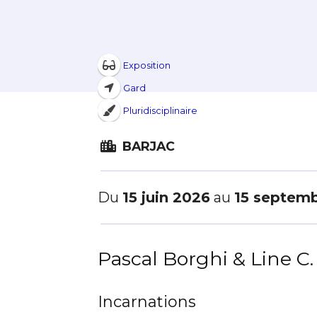
Exposition
Gard
Pluridisciplinaire
BARJAC
Du
15 juin 2026
au
15 septem
Pascal Borghi & Line C.
Adresse email
Incarnations
Nom