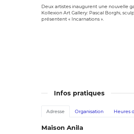
Deux artistes inaugurent une nouvelle gal
Adresse email
Kollexion Art Gallery: Pascal Borghi, sculp
Prénom
présentent « Incarnations ».
Nom
Statut / Orga
Prénom
J'accepte l
Statut / Orga
* Champ oblig
J'accepte l
Infos pratiques
* Champ oblig
Adresse
Organisation
Heures d
Maison Anila