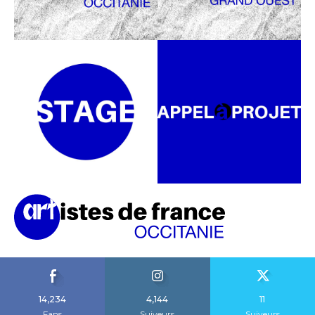
14,234
4,144
11
Fans
Suiveurs
Suiveurs