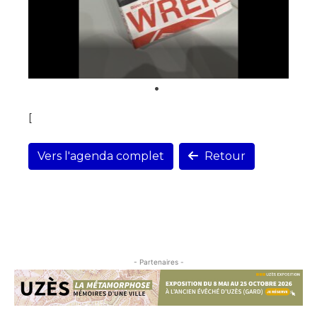
[
Vers l'agenda complet
Retour
- Partenaires -