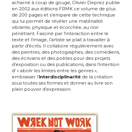
acharné à coup de gouge, Olivier Deprez publie
en 2002 aux éditions FRMK ce volume de plus
Adresse email*
de 200 pages et s’empare de cette technique
qui lui permet de révéler une matérialité
vibrante, physique et écorchée, au noir
Nom
pénétrant. Fasciné par l’interaction entre le
texte et l’image, l’artiste se plait à travailler à
partir d’écrits. Il collabore régulièrement avec
Prénom
des peintres, des photographes, des comédiens,
Adresse email*
des écrivains et des poètes pour des projets
d’exposition ou des publications, dans l’intention
Statut / Organisation
d’ « abolir les limites entre les genres »,
Nom
embrasser l’
interdisciplinarité
de la création
sous toutes ses formes et donner au livre son
J'accepte les
termes et conditions
plein pouvoir d’expression.
Prénom
* Champ obligatoire
Statut / Organisation