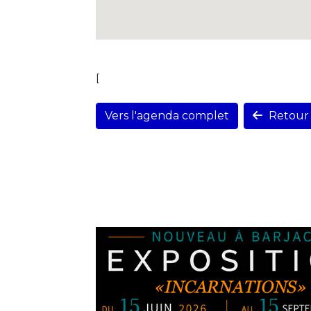
[
Vers l'agenda complet
Retour