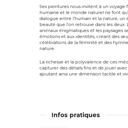
Ses peintures nous invitent à un voyage f
humaine et le monde naturel ne font qu’
Statut / Orga
dialogue entre l’humain et la nature, un 
* Champ oblig
beauté que l’on retrouve dans les deux. Le
animaux énigmatiques et les paysages se
J'accepte l
émotions et aux identités, créant des œuv
célébrations de la féminité et des hymne
nature.
* Champ oblig
La richesse et la polyvalence de ces mé
capturer des détails fins et de jouer avec
ajoutant ainsi une dimension tactile et vi
Infos pratiques