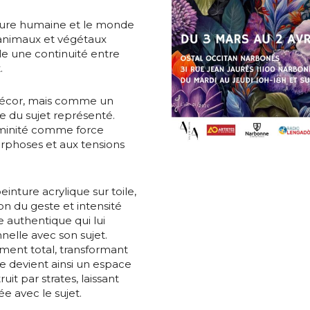
figure humaine et le monde
, animaux et végétaux
ble une continuité entre
.
décor, mais comme un
 du sujet représenté.
*
éminité comme force
rphoses et aux tensions
einture acrylique sur toile,
on du geste et intensité
*
e authentique qui lui
elle avec son sujet.
ent total, transformant
nisation
re devient ainsi un espace
uit par strates, laissant
e avec le sujet.
es
termes et conditions