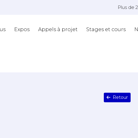
Plus de 
us
Expos
Appels à projet
Stages et cours
N
Retour