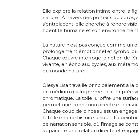
Elle explore la relation intime entre la 
naturel. À travers des portraits où corps
s’entrelacent, elle cherche à rendre visi
l’identité humaine et son environnement
La nature n’est pas conçue comme un 
prolongement émotionnel et symbolique
Adresse email
Chaque œuvre interroge la notion de f
vivante, en écho aux cycles, aux métamo
du monde naturel.
Nom
Olesya Lisa travaille principalement à la p
un médium qui lui permet d’allier précisi
Adresse email
Prénom
chromatique. La toile lui offre une surfac
permet une connexion directe et personn
Chaque coup de pinceau est un engagem
Nom
Statut / Orga
la toile en une histoire unique. La peintu
de narration sensible, où l’image se constr
apparaître une relation directe et engagé
Prénom
J'accepte l