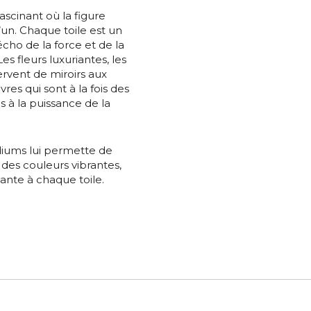
ascinant où la figure
un. Chaque toile est un
nisation
écho de la force et de la
atoire
s fleurs luxuriantes, les
rvent de miroirs aux
es
termes et conditions
res qui sont à la fois des
s à la puissance de la
atoire
diums lui permette de
 des couleurs vibrantes,
vante à chaque toile.