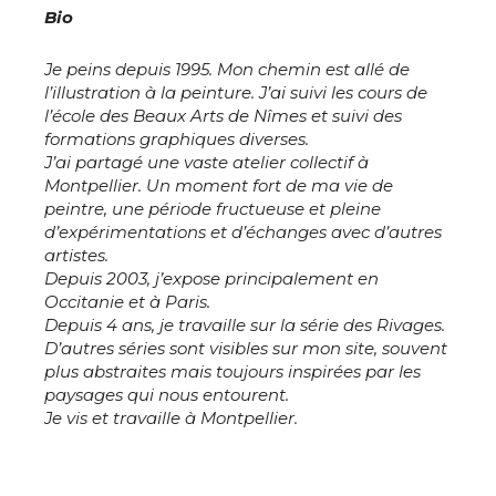
Bio
Prénom
Je peins depuis 1995. Mon chemin est allé de
Adresse email*
l’illustration à la peinture. J’ai suivi les cours de
l’école des Beaux Arts de Nîmes et suivi des
Statut / Organisation
formations graphiques diverses.
J’ai partagé une vaste atelier collectif à
Nom
Montpellier. Un moment fort de ma vie de
J'accepte les
termes et conditions
peintre, une période fructueuse et pleine
d’expérimentations et d’échanges avec d’autres
Prénom
artistes.
Depuis 2003, j’expose principalement en
* Champ obligatoire
Occitanie et à Paris.
Statut / Organisation
Depuis 4 ans, je travaille sur la série des Rivages.
D’autres séries sont visibles sur mon site, souvent
plus abstraites mais toujours inspirées par les
J'accepte les
termes et conditions
paysages qui nous entourent.
Je vis et travaille à Montpellier.
* Champ obligatoire