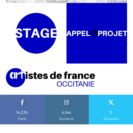
14,234
4,144
11
Fans
Suiveurs
Suiveurs