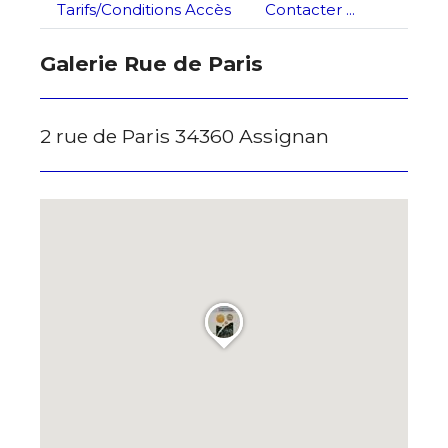
Tarifs/Conditions Accès
Contacter ...
Nom
J'accepte les
termes et conditions
Galerie Rue de Paris
Prénom
* Champ obligatoire
2 rue de Paris 34360 Assignan
Statut / Organisation
J'accepte les
termes et conditions
* Champ obligatoire