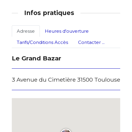
Infos pratiques
Adresse email*
Adresse
Heures d'ouverture
Nom
Tarifs/Conditions Accès
Contacter ...
Le Grand Bazar
Prénom
Adresse email*
3 Avenue du Cimetière 31500 Toulouse
Statut / Organisation
Nom
J'accepte les
termes et conditions
Prénom
* Champ obligatoire
Statut / Organisation