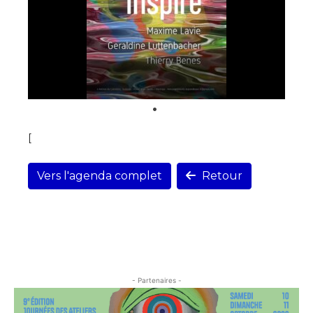
[
Vers l'agenda complet
Retour
- Partenaires -