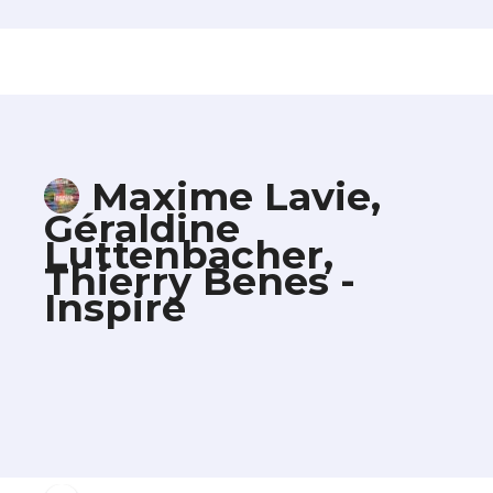
Maxime Lavie,
Géraldine
Luttenbacher,
Thierry Benes -
Inspire