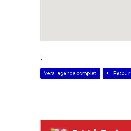
[
Vers l'agenda complet
Retour