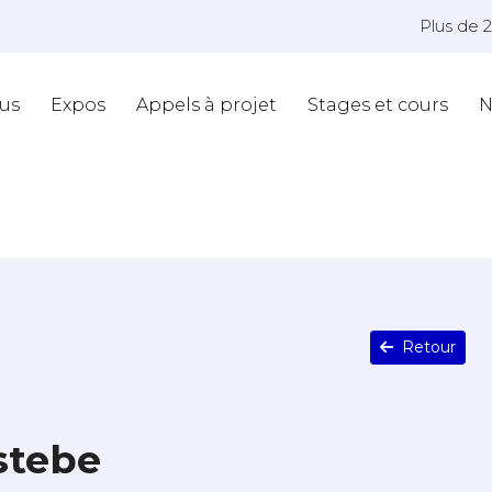
Plus de 
us
Expos
Appels à projet
Stages et cours
N
Retour
stebe