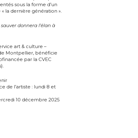
sentés sous la forme d’un
« la dernière génération ».
atoire
e sauver donnera l’élan à
rvice art & culture –
de Montpellier, bénéficie
cofinancée par la CVEC
).
enir
 de l’artiste : lundi 8 et
mercredi 10 décembre 2025