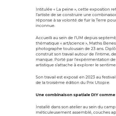
Intitulée « La peine », cette exposition re
l’artiste de se construire une combinaiso
réponse à sa volonté de fuir la Terre po
inconnue.
Accueilli au sein de l’UM depuis septem
thématique « art/science », Mathis Bene
photographe toulousain de 23 ans. Diplô
construit son travail autour de l’intime, d
manque. Porté par l’expérimentation de 
artistique s’attache à explorer le senti
Son travail est exposé en 2023 au festival C
de la troisième édition du Prix Utopi·e.
Une combinaison spatiale DIY comme re
Installé dans son atelier au sein du campu
méticuleusement assemblé, couches ap