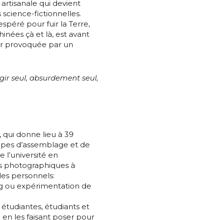
artisanale qui devient
 science-fictionnelles.
péré pour fuir la Terre,
*
inées çà et là, est avant
eur provoquée par un
agir seul, absurdement seul,
*
nisation
, qui donne lieu à 39
étapes d’assemblage et de
e l’université en
es
termes et conditions
ues photographiques à
des personnels:
nisation
g ou expérimentation de
atoire
s étudiantes, étudiants et
es
termes et conditions
en les faisant poser pour