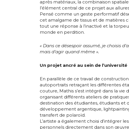
après matériaux, la combinaison spatiale 
l’élément central de ce projet aux allures
Pensé comme un geste performatif déses
Adresse email
cet amalgame de tissus et de matières ch
tout une réponse à l’inactivé et la torp
monde en perdition.
Nom
« Dans ce désespoir assumé, je choisis d’
Adresse email
mais d’agir quand même ».
Prénom
Un projet ancré au sein de l’université
Nom
Statut / Orga
En parallèle de ce travail de construction
autoportraits retraçant les différentes 
Prénom
couture, Mathis s’est intégré dans la vie d
J'accepte l
organisant différents ateliers de pratiq
destination des étudiantes, étudiants et 
Statut / Orga
développement argentique, lightpaintin
* Champ oblig
transfert de polaroïd.
L’artiste a également choisi d’intégrer le
J'accepte l
personnels directement dans son œuvre 