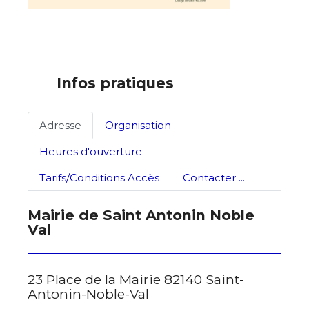
Prénom
Adresse email*
Statut / Organisation
Infos pratiques
Nom
J'accepte les
termes et conditions
Adresse
Organisation
Prénom
Heures d'ouverture
* Champ obligatoire
Tarifs/Conditions Accès
Contacter ...
Statut / Organisation
Mairie de Saint Antonin Noble
J'accepte les
termes et conditions
Val
* Champ obligatoire
23 Place de la Mairie 82140 Saint-
Antonin-Noble-Val