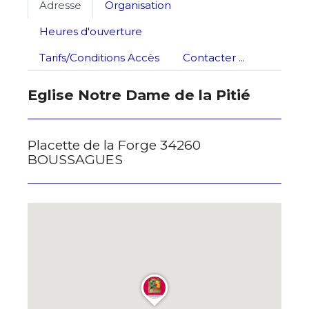
Adresse
Organisation
Statut / Organisation
Heures d'ouverture
Nom
Tarifs/Conditions Accès
Contacter ...
J'accepte les
termes et conditions
Prénom
Eglise Notre Dame de la Pitié
* Champ obligatoire
Statut / Organisation
Placette de la Forge 34260
BOUSSAGUES
J'accepte les
termes et conditions
* Champ obligatoire