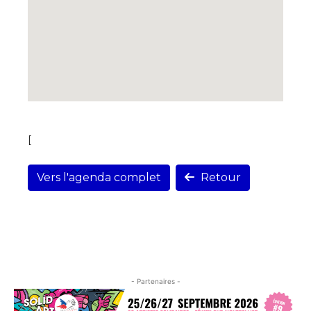
[
Vers l'agenda complet
Retour
- Partenaires -