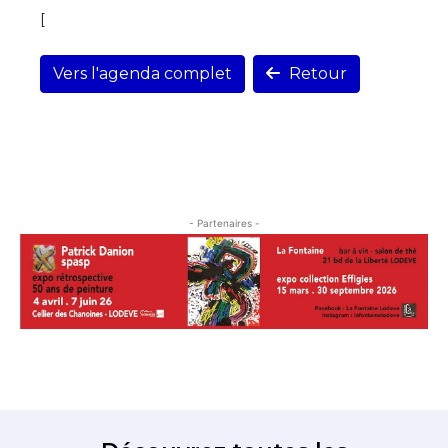
[
Vers l'agenda complet
Retour
- Partenaires -
Découvrez toutes les
expositions une fois par