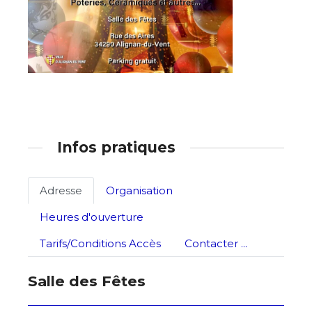
Nom
Prénom
Adresse email*
Statut / Organisation
Nom
Infos pratiques
J'accepte les
termes et conditions
Prénom
Adresse
Organisation
Heures d'ouverture
* Champ obligatoire
Statut / Organisation
Tarifs/Conditions Accès
Contacter ...
Salle des Fêtes
J'accepte les
termes et conditions