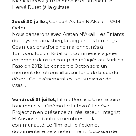
Nicolas Iarossi (au violoncelle et au chant) et
Hervé Duret (à la guitare)
Jeudi 30 juillet
, Concert Aratan N’Akalle – VAM
Octon
Nous danserons avec Aratan N’Akall, Les Enfants
du Pays en tamasheq, la langue des touaregs.
Ces musiciens d’origine malienne, nés à
Tombouctou ou Kidal, ont commencé à jouer
ensemble dans un camp de réfugiés au Burkina
Faso en 2012. Le concert d’Octon sera un
moment de retrouvailles sur fond de blues du
désert. Cet événement est sous réserve de
visas…
Vendredi 31 juillet
, Film « Ressacs, Une histoire
touarègue » – Cinéma Le Luteva à Lodève
Projection en présence du réalisateur, Intagrist
Adresse email*
El Ansary et d’autres membres de la
communauté. Le film, qui lie fiction et
documentaire, sera notamment l’occasion de