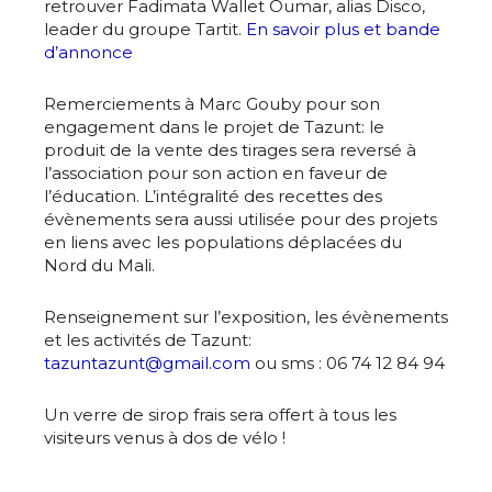
Nom
retrouver Fadimata Wallet Oumar, alias Disco,
leader du groupe Tartit.
En savoir plus et bande
d’annonce
Prénom
Remerciements à Marc Gouby pour son
Adresse email*
engagement dans le projet de Tazunt: le
Statut / Organisation
produit de la vente des tirages sera reversé à
l’association pour son action en faveur de
Nom
l’éducation. L’intégralité des recettes des
J'accepte les
termes et conditions
évènements sera aussi utilisée pour des projets
en liens avec les populations déplacées du
Prénom
Nord du Mali.
* Champ obligatoire
Renseignement sur l’exposition, les évènements
Statut / Organisation
et les activités de Tazunt:
tazuntazunt@gmail.com
ou sms : 06 74 12 84 94
J'accepte les
termes et conditions
Un verre de sirop frais sera offert à tous les
visiteurs venus à dos de vélo !
* Champ obligatoire
…