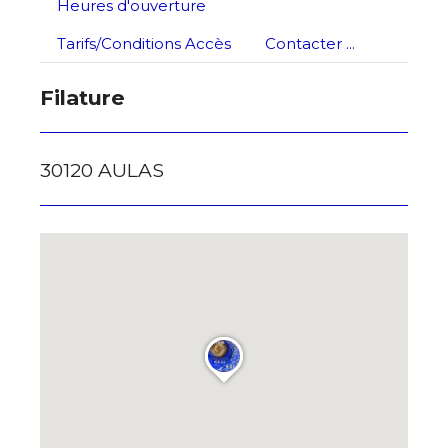
Heures d'ouverture
Nom
Tarifs/Conditions Accès
Contacter ...
J'accepte les
termes et conditions
Prénom
Filature
* Champ obligatoire
Statut / Organisation
30120 AULAS
J'accepte les
termes et conditions
* Champ obligatoire