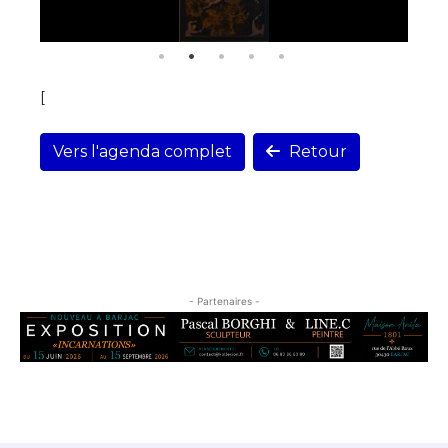
[
Vers l'agenda complet
Retour
- Partenaires -