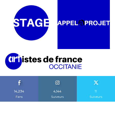
14,234
4,144
11
Fans
Suiveurs
Suiveurs