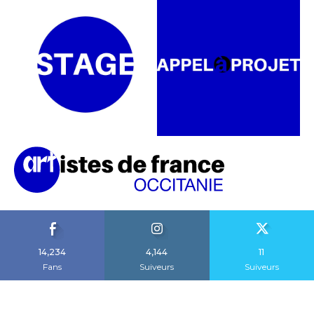
14,234
4,144
11
Fans
Suiveurs
Suiveurs