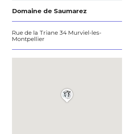
Nom
Domaine de Saumarez
J'accepte les
termes et conditions
Prénom
Rue de la Triane 34 Murviel-les-
* Champ obligatoire
Montpellier
Statut / Organisation
J'accepte les
termes et conditions
* Champ obligatoire