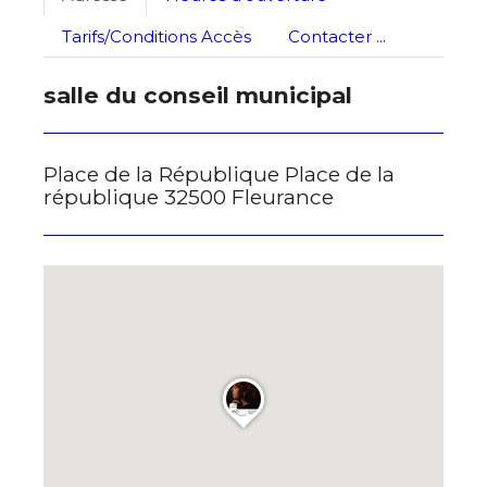
Nom
Tarifs/Conditions Accès
Contacter ...
J'accepte les
termes et conditions
salle du conseil municipal
Prénom
* Champ obligatoire
Statut / Organisation
Place de la République Place de la
république 32500 Fleurance
J'accepte les
termes et conditions
* Champ obligatoire