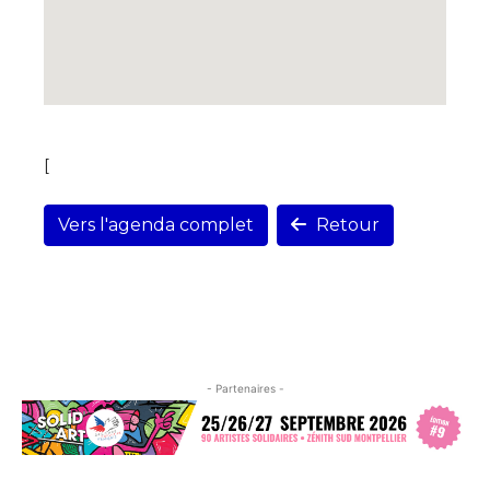
[
Vers l'agenda complet
Retour
- Partenaires -