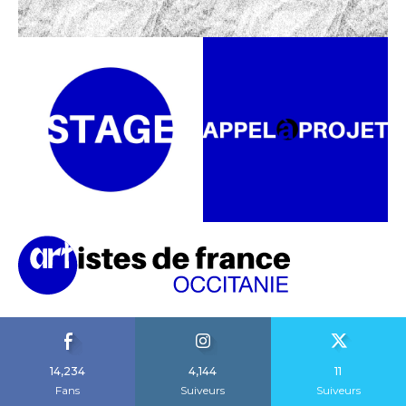
14,234
4,144
11
Fans
Suiveurs
Suiveurs