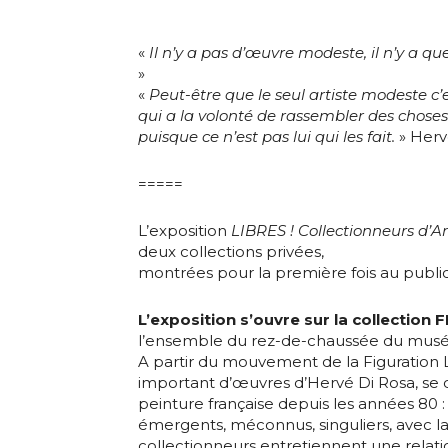
«
Il n’y a pas d’œuvre modeste, il n’y a qu
»
«
Peut-être que le seul artiste modeste c’es
qui a la volonté de rassembler des chose
puisque ce n’est pas lui qui les fait.
» Herv
=====
L’exposition
LIBRES ! Collectionneurs d’A
deux collections privées,
montrées pour la première fois au public
L’exposition s’ouvre sur la collection 
l’ensemble du rez-de-chaussée du musé
A partir du mouvement de la Figuration
important d’œuvres d’Hervé Di Rosa, se d
peinture française depuis les années 80 :
émergents, méconnus, singuliers, avec la
collectionneurs entretiennent une relati