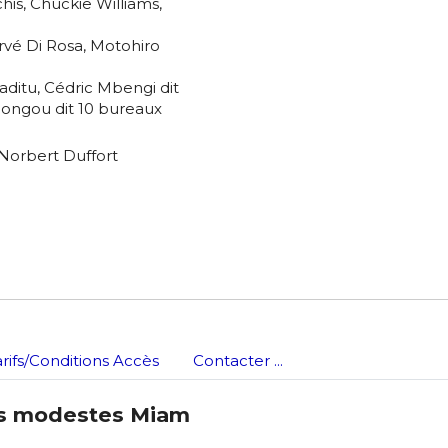
chis, Chuckie Williams,
rvé Di Rosa, Motohiro
aditu, Cédric Mbengi dit
gongou dit 10 bureaux
Norbert Duffort
arifs/Conditions Accès
Contacter ...
ts modestes Miam