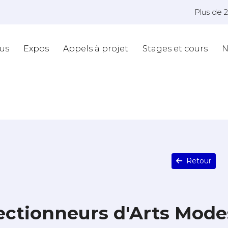
Plus de 
us
Expos
Appels à projet
Stages et cours
N
Retour
lectionneurs d'Arts Mode