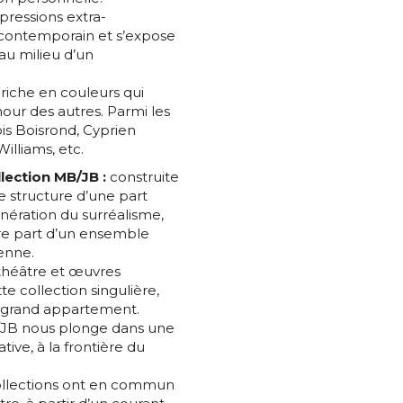
pressions extra-
n contemporain et s’expose
au milieu d’un
riche en couleurs qui
*
our des autres. Parmi les
is Boisrond, Cyprien
illiams, etc.
lection MB/JB :
construite
e structure d’une part
*
nération du surréalisme,
tre part d’un ensemble
enne.
e théâtre et œuvres
nisation
e collection singulière,
 grand appartement.
B/JB nous plonge dans une
es
termes et conditions
ive, à la frontière du
collections ont en commun
nisation