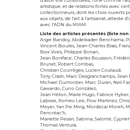
d’avoir été constituées, l’une comme l’aut
* Champ oblig
artistique, et de relations fortes avec cert
collectionneurs, dont les choix ouverts 
J'accepte l
aux objets, de l’art à l’artisanat, atteste
avec l’ADN du MIAM.
Liste des artistes présentés (liste non 
* Champ oblig
Argie Bandoy, Abdelkader Benchama, Pi
Vincent Bioules, Jean-Charles Blais, Fra
Boix Vives, Philippe Bonan,
Jean Boniface, Charles Boussion, Frédér
Brunet, Robert Combas,
Christian Courrèges, Lucien Coutaud,
Tony Crash, Marc Desgranchamps, Jean 
Michael Dumontier, Marc Duran, Neil Fa
Gawardo, Curro González,
Jean Hélion, Marie Hugo, Fabrice Hyber,
Labisse, Romeo Lee, Pow Martinez, Chri
Meyer, Yan Pei Ming, Mordecaï Moreh,
Pencréac’h,
Mariette Pessin, Sabrina, Salomé, Cyprie
Thomas Ventura,