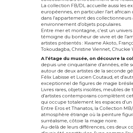
La collection FB/DL accueille aussi les ex
européennes, en particulier l’art africai
dans l’appartement des collectionneurs 
environnement d’objets populaires.
Entre mer et montagne, c’est un univers 
Adresse email
témoigne du bonheur de vivre et de l’am
artistes présentés : Kwame Akoto, Franço
Tokoudagba, Christine Viennet, Chuckie W
Nom
A l’étage du musée, on découvre la col
depuis une cinquantaine d’années, elle s
Adresse email
autour de deux artistes de la seconde gé
Prénom
Félix Labisse et Lucien Coutaud, et d’au
exceptionnel de figures de magie brésili
Livres rares, objets insolites, meubles d
Nom
Statut / Orga
d’artistes contemporains complètent cett
qui occupe totalement les espaces d’un
Entre Eros et Thanatos, la Collection M
Prénom
J'accepte l
atmosphère étrange où la peinture figurat
surréalisme, côtoie la magie noire.
Au-delà de leurs différences, ces deux 
Statut / Orga