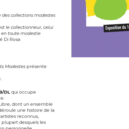
e des collections modestes
t le collectionneur, celui
s en toute modestie
é Di Rosa
rts Modestes
présente
.
FB/DL
qui occupe
e.
 Libre, dont un ensemble
éroule une histoire de la
 artistes reconnus,
 plupart desquels les
on personnelle.