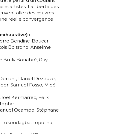
re, à partir d’un courant
atoire
ains artistes. La liberté des
peuvent aller des œuvres
es
termes et conditions
 d’une réelle convergence
exhaustive) :
atoire
erre Bendine-Boucar,
nçois Boisrond, Anselme
ic Bruly Bouabré, Guy
Denant, Daniel Dezeuze,
rber, Samuel Fosso, Mioé
 Joël Kermarrec, Félix
stophe
 Manuel Ocampo, Stéphane
n Tokoudagba, Topolino,