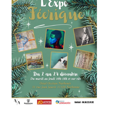
Adresse email*
Nom
Prénom
Adresse email*
Statut / Organisation
Nom
J'accepte les
termes et conditions
Prénom
* Champ obligatoire
Statut / Organisation