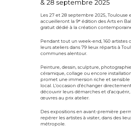
& 28 septembre 2025
Les 27 et 28 septembre 2025, Toulouse 
accueilleront la 9ᵉ édition des Arts en 
gratuit dédié à la création contemporain
Adresse email
Pendant tout un week-end, 160 artistes o
leurs ateliers dans 79 lieux répartis à To
Nom
communes alentour.
Adresse email
Peinture, dessin, sculpture, photographie,
Prénom
céramique, collage ou encore installation 
promet une immersion riche et sensible d
Nom
local. L’occasion d’échanger directement 
Statut / Orga
découvrir leurs démarches et d’acquérir, 
œuvres au prix atelier.
Prénom
J'accepte l
Des expositions en avant-première per
repérer les artistes à visiter, dans des l
Statut / Orga
métropole.
* Champ oblig