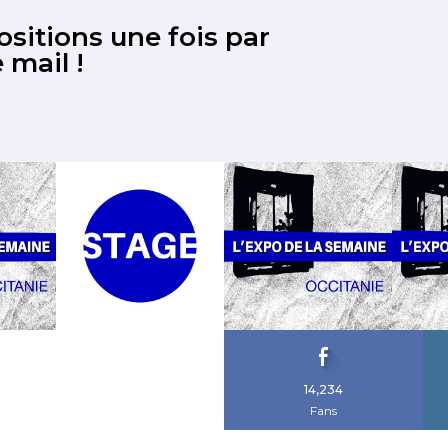
sitions une fois par
 mail !
14,234
Fans