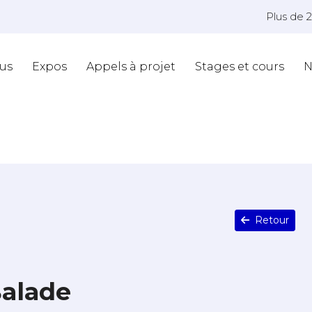
Plus de 
us
Expos
Appels à projet
Stages et cours
N
Retour
Balade