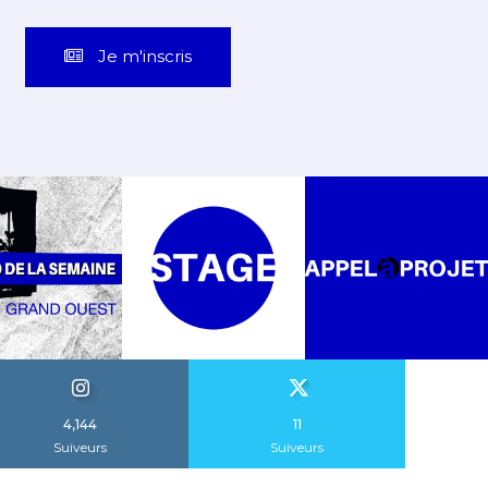
Je m'inscris
4,144
11
Suiveurs
Suiveurs