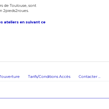
ors de Toulouse, sont
es
termes et conditions
on 2pieds2roues.
 ateliers en suivant ce
atoire
'ouverture
Tarifs/Conditions Accès
Contacter ...