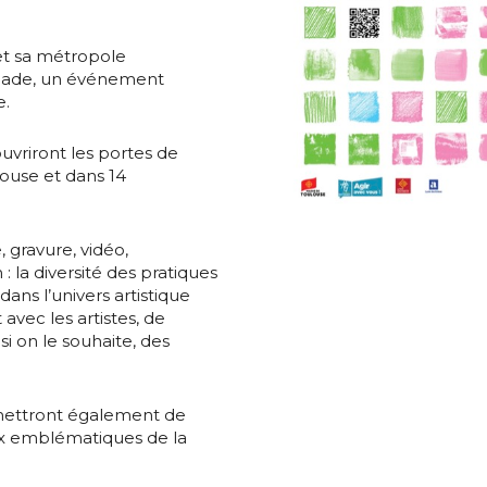
et sa métropole
Balade, un événement
e.
*
uvriront les portes de
ulouse et dans 14
*
 gravure, vidéo,
: la diversité des pratiques
ans l’univers artistique
avec les artistes, de
nisation
si on le souhaite, des
es
termes et conditions
mettront également de
ieux emblématiques de la
nisation
atoire