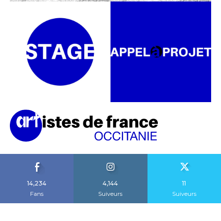
14,234
4,144
11
Fans
Suiveurs
Suiveurs