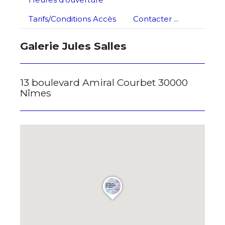
Nom
Tarifs/Conditions Accès
Contacter ...
J'accepte les
termes et conditions
Prénom
Galerie Jules Salles
* Champ obligatoire
Statut / Organisation
13 boulevard Amiral Courbet 30000
Nîmes
J'accepte les
termes et conditions
* Champ obligatoire