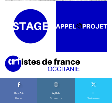
14,234
4,144
11
Fans
Suiveurs
Suiveurs