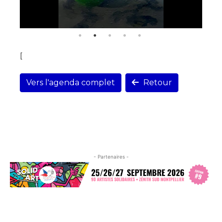
[
Vers l'agenda complet
Retour
- Partenaires -