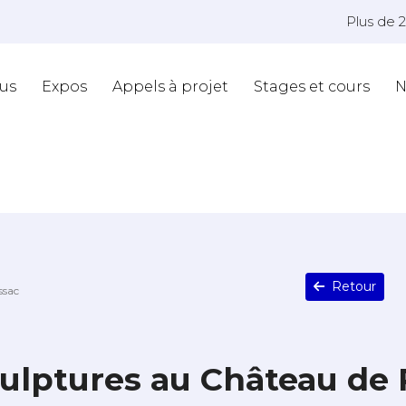
Plus de 
us
Expos
Appels à projet
Stages et cours
N
Retour
ssac
culptures au Château de 