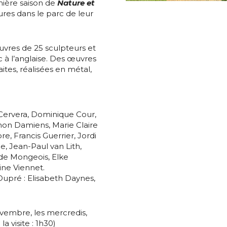
mière saison de
Nature et
tures dans le parc de leur
uvres de 25 sculpteurs et
 à l’anglaise. Des œuvres
aites, réalisées en métal,
*
Cervera, Dominique Cour,
on Damiens, Marie Claire
re, Francis Guerrier, Jordi
*
e, Jean-Paul van Lith,
de Mongeois, Elke
ine Viennet.
nisation
Dupré : Elisabeth Daynes,
es
termes et conditions
novembre, les mercredis,
 visite : 1h30)