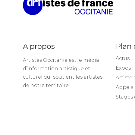
A propos
Plan 
Actus
Artistes Occitanie est le média
Expos
d’information artistique et
culturel qui soutient les artistes
Artiste 
de notre territoire.
Appels 
Stages 