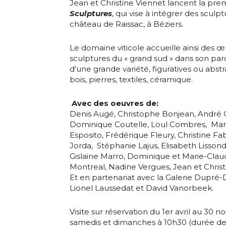
Jean et Christine Viennet lancent la pre
Sculptures
, qui vise à intégrer des sculp
château de Raissac, à Béziers.
Le domaine viticole accueille ainsi des œ
sculptures
du « grand sud » dans son parc
d’une grande variété, figuratives ou abstr
Adresse email
bois, pierres, textiles, céramique.
Avec des oeuvres de:
Nom
Denis Augé, Christophe Bonjean, André 
Dominique Coutelle, Loul Combres, Man
Esposito, Frédérique Fleury, Christine Fab
Adresse email
Prénom
Jorda, Stéphanie Lajus, Elisabeth Lissond
Gislaine Marro, Dominique et Marie-Clau
Montreal, Nadine Vergues, Jean et Christ
Nom
Statut / Orga
Et en partenariat avec la Galerie Dupré-
Lionel Laussedat et David Vanorbeek.
Prénom
J'accepte l
Visite sur réservation du 1er avril au 30 
samedis et dimanches à 10h30 (durée de la