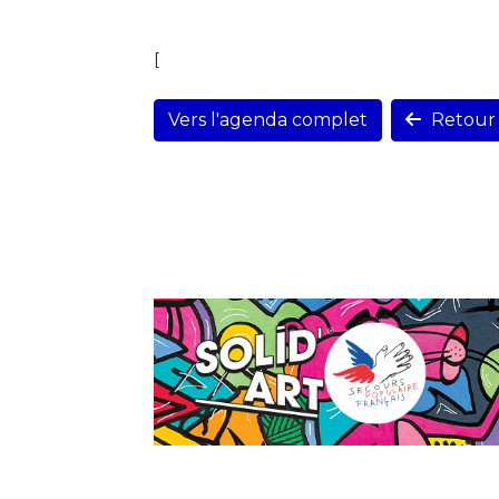
[
Vers l'agenda complet
Retour