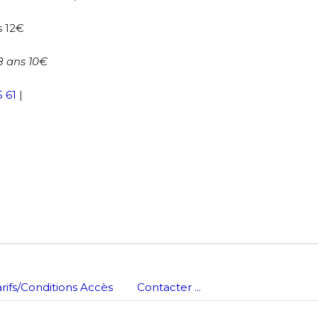
nisation
atoire
s 12€
es
termes et conditions
18 ans 10€
5 61
|
atoire
arifs/Conditions Accès
Contacter ...