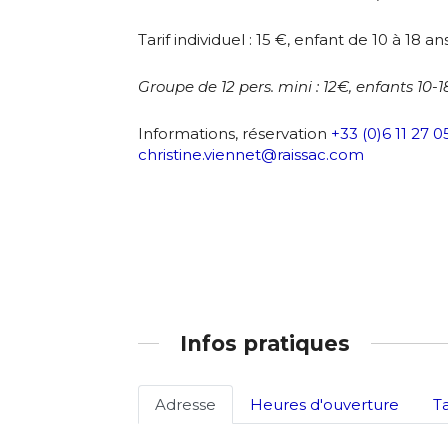
Statut / Orga
* Champ oblig
Tarif individuel : 15 €, enfant de 10 à 18 an
J'accepte l
Groupe de 12 pers. mini : 12€, enfants 10-
Informations, réservation
+33 (0)6 11 27 0
* Champ oblig
christine.viennet@raissac.com
Infos pratiques
Adresse
Heures d'ouverture
T