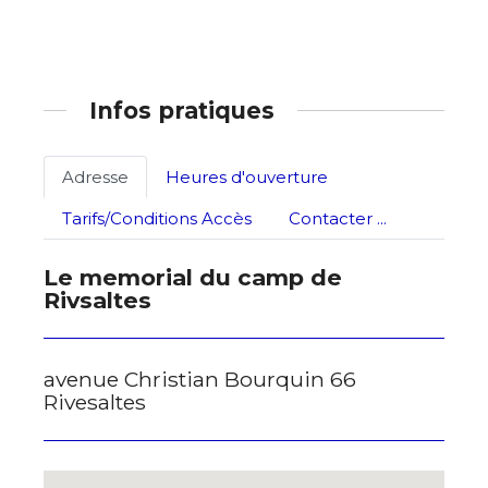
* Champ obligatoire
Statut / Organisation
J'accepte les
termes et conditions
Infos pratiques
Adresse
Heures d'ouverture
* Champ obligatoire
Tarifs/Conditions Accès
Contacter ...
Le memorial du camp de
Rivsaltes
avenue Christian Bourquin 66
Rivesaltes