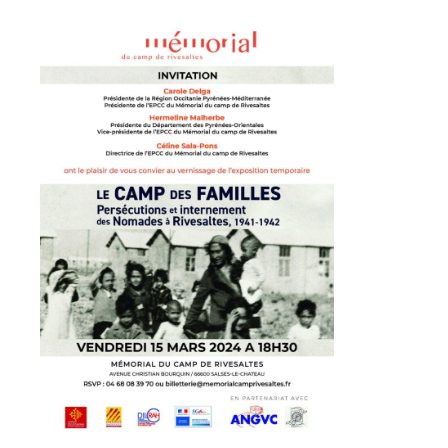
Adresse email*
Nom
Prénom
Adresse email*
Statut / Organisation
Nom
J'accepte les
termes et conditions
Prénom