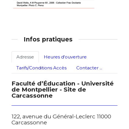
Prénom
Adresse email*
Statut / Organisation
Infos pratiques
Nom
J'accepte les
termes et conditions
Adresse
Heures d'ouverture
Prénom
Tarifs/Conditions Accès
Contacter ...
* Champ obligatoire
Statut / Organisation
Faculté d’Éducation - Université
de Montpellier - Site de
Carcassonne
J'accepte les
termes et conditions
122, avenue du Général-Leclerc 11000
* Champ obligatoire
Carcassonne