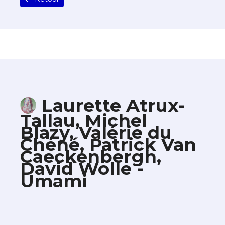
Laurette Atrux-
Tallau, Michel
Blazy, Valérie du
Chéné, Patrick Van
Caeckenbergh,
David Wolle -
Umami