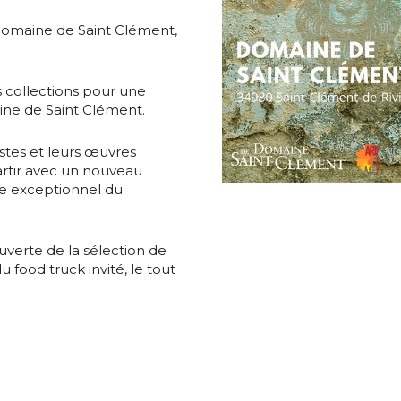
 Domaine de Saint Clément,
*
 collections pour une
ne de Saint Clément.
*
stes et leurs œuvres
artir avec un nouveau
re exceptionnel du
nisation
verte de la sélection de
 food truck invité, le tout
es
termes et conditions
nisation
atoire
es
termes et conditions