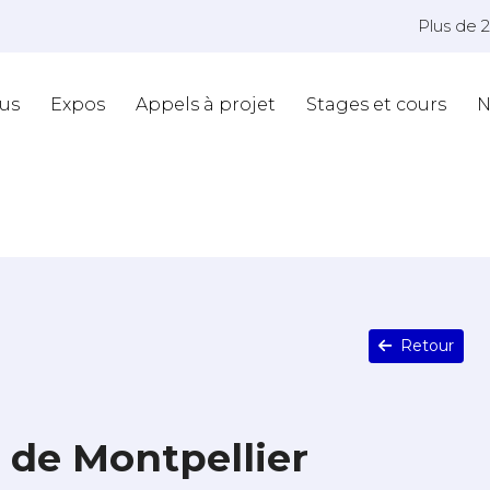
Plus de 
us
Expos
Appels à projet
Stages et cours
N
Retour
 de Montpellier