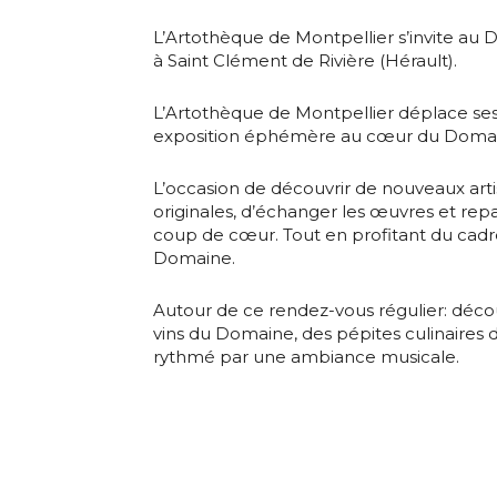
L’Artothèque de Montpellier s’invite au
Adresse email
à Saint Clément de Rivière (Hérault).
L’Artothèque de Montpellier déplace ses
Nom
exposition éphémère au cœur du Domai
Adresse email
L’occasion de découvrir de nouveaux arti
Prénom
originales, d’échanger les œuvres et rep
coup de cœur. Tout en profitant du cad
Nom
Domaine.
Statut / Orga
Autour de ce rendez-vous régulier: décou
Prénom
vins du Domaine, des pépites culinaires du
J'accepte l
rythmé par une ambiance musicale.
Statut / Orga
* Champ oblig
J'accepte l