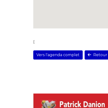
[
Vers l'agenda complet
Retour